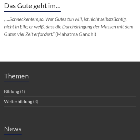
Das Gute geht im…
„…Schneckentempo. Wer Gutes tun will, ist nicht selbstsüchtig,
nicht in Eile; er weiß, dass die Durchdringung der Massen mit dem
Guten viel Zeit erfordert.“
(Mahatma Gandhi)
Themen
Bildung
(1)
Weiterbildung
(3)
News