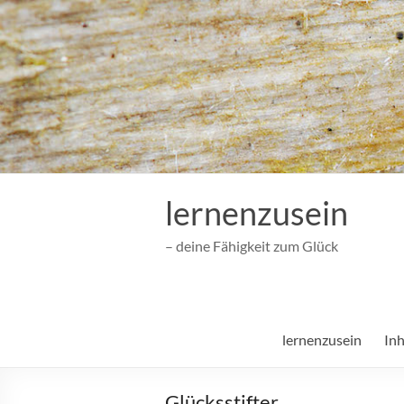
Zum
Inhalt
springen
lernenzusein
– deine Fähigkeit zum Glück
lernenzusein
Inh
Glücksstifter