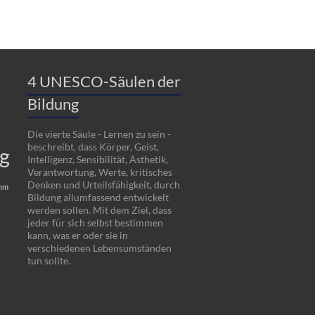
4 UNESCO-Säulen der
Bildung
Die vierte Säule - Lernen zu sein -
beschreibt, dass Körper, Geist,
ng
Intelligenz, Sensibilität, Ästhetik,
Verantwortung, Werte, kritisches
Denken und Urteilsfähigkeit, durch
amm
Bildung allumfassend entwickelt
werden sollen. Mit dem Ziel, dass
jeder für sich selbst bestimmen
kann, was er oder sie in
verschiedenen Lebensumständen
tun sollte.