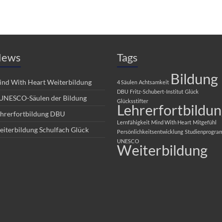
ews
Tags
Bildung
nd With Heart Weiterbildung
4 Säulen
Achtsamkeit
DBU
Fritz-Schubert-Institut
Glück
UNESCO-Säulen der Bildung
Glücksstifter
Lehrerfortbildu
hrerfortbildung DBU
Lernfähigkeit
Mind With Heart
Mitgefühl
iterbildung Schulfach Glück
Persönlichkeitsentwicklung
Studienprogr
UNESCO
Weiterbildung