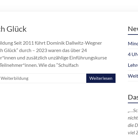
ch Glück
Ne
ildung Seit 2011 führt Dominik Dallwitz-Wegner
Mind
ch Glück” durch – 2023 waren das über 24
4 UN
r*innen und zusätzlich unzählige Einführungskurse
Teilnehmer*innen. Wie das “Schulfach
Lehr
Weit
Weiterbildung
Weiterlesen
Das
„…Sch
nicht
die 
viel 