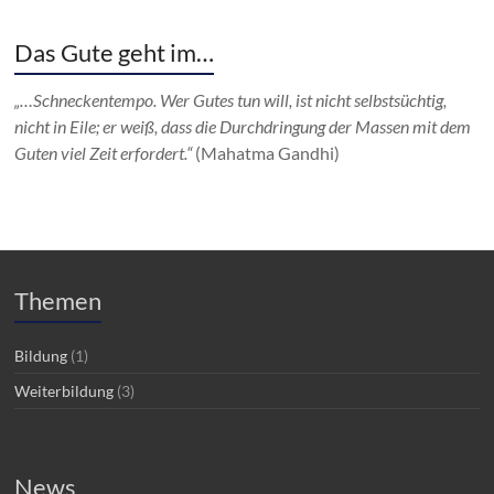
Das Gute geht im…
„…Schneckentempo. Wer Gutes tun will, ist nicht selbstsüchtig,
nicht in Eile; er weiß, dass die Durchdringung der Massen mit dem
Guten viel Zeit erfordert.“
(Mahatma Gandhi)
Themen
Bildung
(1)
Weiterbildung
(3)
News