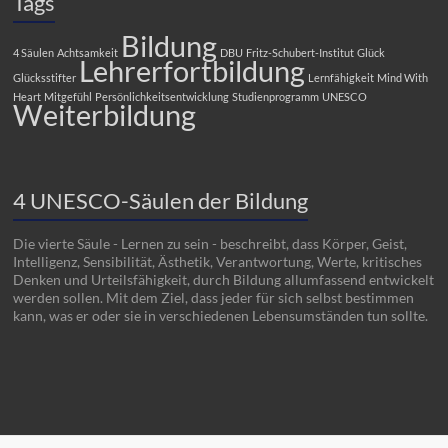
Tags
Bildung
4 Säulen
Achtsamkeit
DBU
Fritz-Schubert-Institut
Glück
Lehrerfortbildung
Glücksstifter
Lernfähigkeit
Mind With
Heart
Mitgefühl
Persönlichkeitsentwicklung
Studienprogramm
UNESCO
Weiterbildung
4 UNESCO-Säulen der Bildung
Die vierte Säule - Lernen zu sein - beschreibt, dass Körper, Geist,
Intelligenz, Sensibilität, Ästhetik, Verantwortung, Werte, kritisches
Denken und Urteilsfähigkeit, durch Bildung allumfassend entwickelt
werden sollen. Mit dem Ziel, dass jeder für sich selbst bestimmen
kann, was er oder sie in verschiedenen Lebensumständen tun sollte.